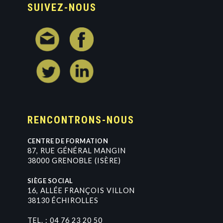
SUIVEZ-NOUS
RENCONTRONS-NOUS
CENTRE DE FORMATION
8
7
,
R
U
E
G
É
N
É
R
A
L
M
A
N
G
I
N
3
8
0
0
0
G
R
E
N
O
B
L
E
(
I
S
È
R
E
)
SIÈGE SOCIAL
1
6
,
A
L
L
É
E
F
R
A
N
Ç
O
I
S
V
I
L
L
O
N
3
8
1
3
0
É
C
H
I
R
O
L
L
E
S
TEL. :
0
4
7
6
2
3
2
0
5
0