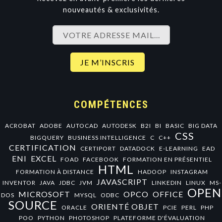
nouveautés & exclusivités.
COMPÉTENCES
ACROBAT
ADOBE
AUTOCAD
AUTODESK
B2I
BI
BASIC
BIG DATA
CSS
BIGQUERY
BUSINESS INTELLIGENCE
C
C++
CERTIFICATION
CERTIPORT
DATADOCK
E-LEARNING
EAD
ENI
EXCEL
FOAD
FACEBOOK
FORMATION EN PRÉSENTIEL
HTML
FORMATION À DISTANCE
HADOOP
INSTAGRAM
JAVASCRIPT
INVENTOR
JAVA
JDBC
JVM
LINKEDIN
LINUX
MS-
OPEN
MICROSOFT
OPCO
OFFICE
DOS
MYSQL
ODBC
SOURCE
ORIENTÉ OBJET
ORACLE
PCIE
PERL
PHP
POO
PYTHON
PHOTOSHOP
PLATEFORME D'ÉVALUATION