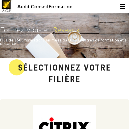
Audit Conseil Formation
Accueil
Formez-vous en
Réseaux
Plus de 1500 formations animées dans nos centres de formation et à
Formations
distance
Certifications
SÉLECTIONNEZ VOTRE
FILIÈRE
Financement
Qui sommes-nous ?
Le Mag