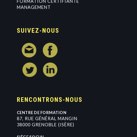
FORMATION CERTIFIANTE
MANAGEMENT
SUIVEZ-NOUS
RENCONTRONS-NOUS
CENTRE DE FORMATION
8
7
,
R
U
E
G
É
N
É
R
A
L
M
A
N
G
I
N
3
8
0
0
0
G
R
E
N
O
B
L
E
(
I
S
È
R
E
)
SIÈGE SOCIAL