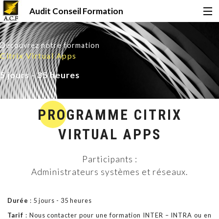
Audit Conseil Formation
Accueil
Découvrez notre formation
Citrix Virtual Apps
Formations
5 jours - 35 heures
Certifications
PROGRAMME CITRIX
VIRTUAL APPS
Financement
Participants :
Administrateurs systèmes et réseaux.
Qui sommes-nous ?
Durée
: 5 jours - 35 heures
Le Mag
Tarif
: Nous contacter pour une formation INTER – INTRA ou en