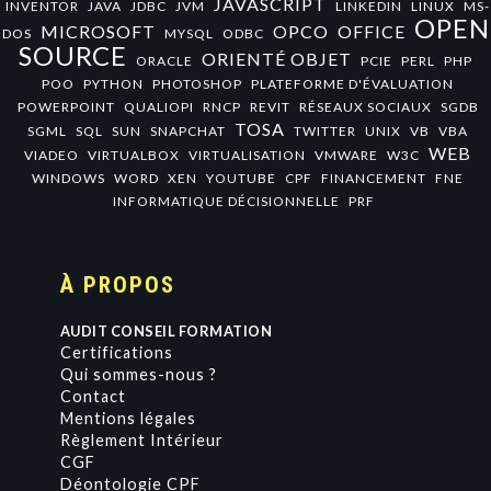
JAVASCRIPT
INVENTOR
JAVA
JDBC
JVM
LINKEDIN
LINUX
MS-
OPEN
MICROSOFT
OPCO
OFFICE
DOS
MYSQL
ODBC
SOURCE
ORIENTÉ OBJET
ORACLE
PCIE
PERL
PHP
POO
PYTHON
PHOTOSHOP
PLATEFORME D'ÉVALUATION
POWERPOINT
QUALIOPI
RNCP
REVIT
RÉSEAUX SOCIAUX
SGDB
TOSA
SGML
SQL
SUN
SNAPCHAT
TWITTER
UNIX
VB
VBA
WEB
VIADEO
VIRTUALBOX
VIRTUALISATION
VMWARE
W3C
WINDOWS
WORD
XEN
YOUTUBE
CPF
FINANCEMENT
FNE
INFORMATIQUE DÉCISIONNELLE
PRF
À PROPOS
AUDIT CONSEIL FORMATION
Certifications
Qui sommes-nous ?
Contact
Mentions légales
Règlement Intérieur
CGF
Déontologie CPF