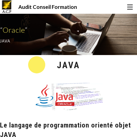
Audit Conseil Formation
Accueil
“
Oracle
”
JAVA
Formations
JAVA
Certifications
Financement
Qui sommes-nous ?
Le langage de programmation orienté objet
Le Mag
JAVA