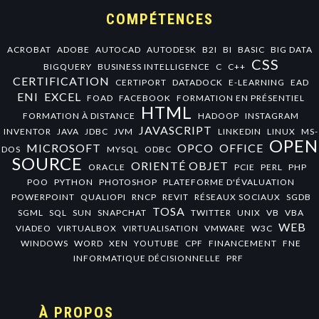
COMPÉTENCES
ACROBAT
ADOBE
AUTOCAD
AUTODESK
B2I
BI
BASIC
BIG DATA
CSS
BIGQUERY
BUSINESS INTELLIGENCE
C
C++
CERTIFICATION
CERTIPORT
DATADOCK
E-LEARNING
EAD
ENI
EXCEL
FOAD
FACEBOOK
FORMATION EN PRÉSENTIEL
HTML
FORMATION À DISTANCE
HADOOP
INSTAGRAM
JAVASCRIPT
INVENTOR
JAVA
JDBC
JVM
LINKEDIN
LINUX
MS-
OPEN
MICROSOFT
OPCO
OFFICE
DOS
MYSQL
ODBC
SOURCE
ORIENTÉ OBJET
ORACLE
PCIE
PERL
PHP
POO
PYTHON
PHOTOSHOP
PLATEFORME D'ÉVALUATION
POWERPOINT
QUALIOPI
RNCP
REVIT
RÉSEAUX SOCIAUX
SGDB
TOSA
SGML
SQL
SUN
SNAPCHAT
TWITTER
UNIX
VB
VBA
WEB
VIADEO
VIRTUALBOX
VIRTUALISATION
VMWARE
W3C
WINDOWS
WORD
XEN
YOUTUBE
CPF
FINANCEMENT
FNE
INFORMATIQUE DÉCISIONNELLE
PRF
À PROPOS