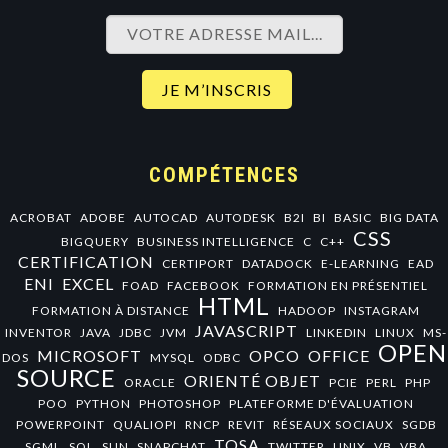
COMPÉTENCES
ACROBAT
ADOBE
AUTOCAD
AUTODESK
B2I
BI
BASIC
BIG DATA
CSS
BIGQUERY
BUSINESS INTELLIGENCE
C
C++
CERTIFICATION
CERTIPORT
DATADOCK
E-LEARNING
EAD
ENI
EXCEL
FOAD
FACEBOOK
FORMATION EN PRÉSENTIEL
HTML
FORMATION À DISTANCE
HADOOP
INSTAGRAM
JAVASCRIPT
INVENTOR
JAVA
JDBC
JVM
LINKEDIN
LINUX
MS-
OPEN
MICROSOFT
OPCO
OFFICE
DOS
MYSQL
ODBC
SOURCE
ORIENTÉ OBJET
ORACLE
PCIE
PERL
PHP
POO
PYTHON
PHOTOSHOP
PLATEFORME D'ÉVALUATION
POWERPOINT
QUALIOPI
RNCP
REVIT
RÉSEAUX SOCIAUX
SGDB
TOSA
SGML
SQL
SUN
SNAPCHAT
TWITTER
UNIX
VB
VBA