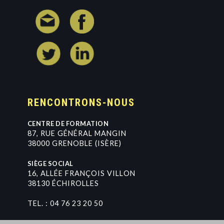
RENCONTRONS-NOUS
CENTRE DE FORMATION
8
7
,
R
U
E
G
É
N
É
R
A
L
M
A
N
G
I
N
3
8
0
0
0
G
R
E
N
O
B
L
E
(
I
S
È
R
E
)
SIÈGE SOCIAL
1
6
,
A
L
L
É
E
F
R
A
N
Ç
O
I
S
V
I
L
L
O
N
3
8
1
3
0
É
C
H
I
R
O
L
L
E
S
TEL. :
0
4
7
6
2
3
2
0
5
0