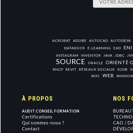
ACROBAT
ADOBE
AUTOCAD
AUTODESK
ENI
DATADOCK
E-LEARNING
EAD
INSTAGRAM
INVENTOR
JAVA
JDBC
JV
SOURCE
ORIENTÉ 
ORACLE
RNCP
REVIT
RÉSEAUX SOCIAUX
SGDB
S
WEB
W3C
WINDO
À PROPOS
NOS F
BUREAU
AUDIT CONSEIL FORMATION
Certifications
TECHNOL
Qui sommes-nous ?
CAO / D
Contact
DÉVELO