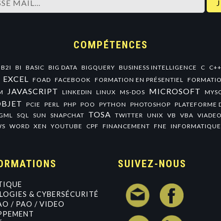
COMPÉTENCES
B2I
BI
BASIC
BIG DATA
BIGQUERY
BUSINESS INTELLIGENCE
C
C+
EXCEL
FOAD
FACEBOOK
FORMATION EN PRÉSENTIEL
FORMATIO
JAVASCRIPT
MICROSOFT
M
LINKEDIN
LINUX
MS-DOS
MYS
OBJET
PCIE
PERL
PHP
POO
PYTHON
PHOTOSHOP
PLATEFORME 
TOSA
GML
SQL
SUN
SNAPCHAT
TWITTER
UNIX
VB
VBA
VIADE
WS
WORD
XEN
YOUTUBE
CPF
FINANCEMENT
FNE
INFORMATIQUE
ORMATIONS
SUIVEZ-NOUS
TIQUE
OGIES & CYBERSÉCURITÉ
AO / PAO / VIDEO
PPEMENT