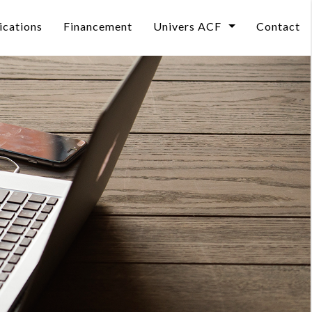
ications
Financement
Univers ACF
Contact
Qui sommes-nous ?
curité
L’évolution des compétences informatiques en 2
Le Mag
DEO
Les pièges avec l’IA
Notre BLOG
Et si former valait mieux que recruter ?
L'impact de l'ia sur vos métiers
elle
CPF 2026 : un reste à charge porté à 150 €
CPF : Une ressource sous-utilisée.
Se former à l’Intelligence Artificielle
CPF : une ressource sous-utilisée, quel avenir pou