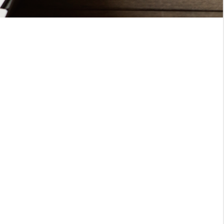
Nouveautés Qualiopi en 2025
L'Intelligence Artificielle : Une révolution au cœ
La certification Qualiopi est-elle faussée ?
artificielle
L'épuisement des RH
L'impact de Qualiopi sur le marché
Les fondamentaux de la cybersécurité
el
Notre BLOG...
ANTE