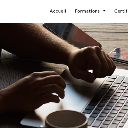
Accueil
Formations
Certif
Bureautique
Technologies & Cybersé
CAO / DAO / PAO / VI
Développement
Web & Réseaux Sociaux
Informatique Décisionn
Collaboratif Microsoft
Systèmes d'exploitation
Base de données