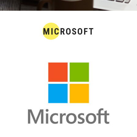
Réseaux
Cloud Computing
MICROSOFT
Management de projet
Big data et intelligence 
Management des SI
GREEN IT
Développement personn
FORMATION CERTIFI
Management