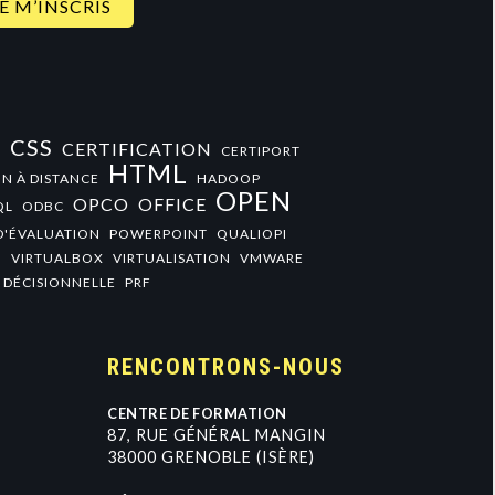
CSS
CERTIFICATION
+
CERTIPORT
HTML
N À DISTANCE
HADOOP
OPEN
OPCO
OFFICE
QL
ODBC
D'ÉVALUATION
POWERPOINT
QUALIOPI
O
VIRTUALBOX
VIRTUALISATION
VMWARE
 DÉCISIONNELLE
PRF
RENCONTRONS-NOUS
CENTRE DE FORMATION
8
7
,
R
U
E
G
É
N
É
R
A
L
M
A
N
G
I
N
3
8
0
0
0
G
R
E
N
O
B
L
E
(
I
S
È
R
E
)