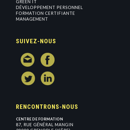
GREEN IT
DÉVELOPPEMENT PERSONNEL
FORMATION CERTIFIANTE
MANAGEMENT
SUIVEZ-NOUS
RENCONTRONS-NOUS
CENTRE DE FORMATION
8
7
,
R
U
E
G
É
N
É
R
A
L
M
A
N
G
I
N