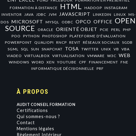
FOAD
FACEBOOK
FORMATION EN PRÉSENTIEL
HTML
FORMATION À DISTANCE
HADOOP
INSTAGRAM
JAVASCRIPT
INVENTOR
JAVA
JDBC
JVM
LINKEDIN
LINUX
MS-
OPEN
MICROSOFT
OPCO
OFFICE
DOS
MYSQL
ODBC
SOURCE
ORIENTÉ OBJET
ORACLE
PCIE
PERL
PHP
POO
PYTHON
PHOTOSHOP
PLATEFORME D'ÉVALUATION
POWERPOINT
QUALIOPI
RNCP
REVIT
RÉSEAUX SOCIAUX
SGDB
TOSA
SGML
SQL
SUN
SNAPCHAT
TWITTER
UNIX
VB
VBA
WEB
VIADEO
VIRTUALBOX
VIRTUALISATION
VMWARE
W3C
WINDOWS
WORD
XEN
YOUTUBE
CPF
FINANCEMENT
FNE
INFORMATIQUE DÉCISIONNELLE
PRF
À PROPOS
AUDIT CONSEIL FORMATION
Certifications
Qui sommes-nous ?
Contact
Mentions légales
Règlement Intérieur