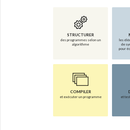
STRUCTURER
des programmes selon un
les élé
algorithme
de sy
pour é
COMPILER
et exécuter un programme
et te