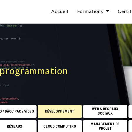
Accueil
Formations
Certif
Bureautique
Technologies & Cybersé
CAO / DAO / PAO / VI
n
Développement
a programmation
Web & Réseaux Sociaux
Informatique Décisionn
Collaboratif Microsoft
WEB & RÉSEAUX
 / DAO / PAO / VIDEO
DÉVELOPPEMENT
SOCIAUX
Systèmes d'exploitation
MANAGEMENT DE
RÉSEAUX
CLOUD COMPUTING
PROJET
Base de données