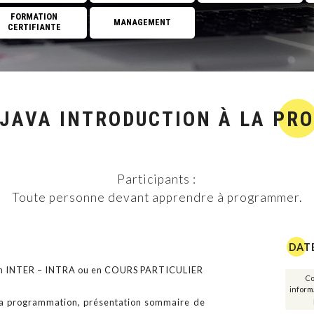
FORMATION
MANAGEMENT
CERTIFIANTE
Réseaux
Cloud Computing
Management de projet
JAVA INTRODUCTION À LA PR
Big data et intelligence 
Management des SI
Participants :
GREEN IT
Toute personne devant apprendre à programmer.
Développement personn
DAT
FORMATION CERTIFI
ion INTER – INTRA ou en COURS PARTICULIER
Co
Management
informa
 la programmation, présentation sommaire de