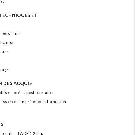
re.
TECHNIQUES ET
r personne
lication
iques
s
stage
N DES ACQUIS
tifs en pré et post formation
aissances en pré et post formation
ÉS
rtenaire d’ACF à 20 m.