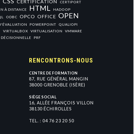
CSS
CERTIFICATION
+
CERTIPORT
HTML
N À DISTANCE
HADOOP
OPEN
OPCO
OFFICE
QL
ODBC
D'ÉVALUATION
POWERPOINT
QUALIOPI
O
VIRTUALBOX
VIRTUALISATION
VMWARE
 DÉCISIONNELLE
PRF
RENCONTRONS-NOUS
CENTRE DE FORMATION
8
7
,
R
U
E
G
É
N
É
R
A
L
M
A
N
G
I
N
3
8
0
0
0
G
R
E
N
O
B
L
E
(
I
S
È
R
E
)
SIÈGE SOCIAL
1
6
,
A
L
L
É
E
F
R
A
N
Ç
O
I
S
V
I
L
L
O
N
3
8
1
3
0
É
C
H
I
R
O
L
L
E
S
TEL. :
0
4
7
6
2
3
2
0
5
0