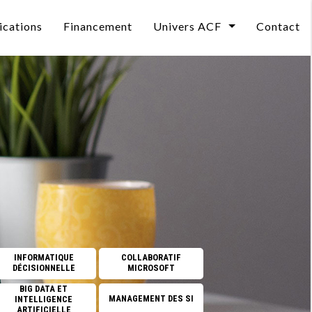
ications
Financement
Univers ACF
Contact
Qui sommes-nous ?
curité
L’évolution des compétences informatiques en 2
Le Mag
DEO
Les pièges avec l’IA
Notre BLOG
Et si former valait mieux que recruter ?
L'impact de l'ia sur vos métiers
elle
CPF 2026 : un reste à charge porté à 150 €
CPF : Une ressource sous-utilisée.
INFORMATIQUE
COLLABORATIF
DÉCISIONNELLE
MICROSOFT
Se former à l’Intelligence Artificielle
BIG DATA ET
MANAGEMENT DES SI
INTELLIGENCE
CPF : une ressource sous-utilisée, quel avenir pou
ARTIFICIELLE