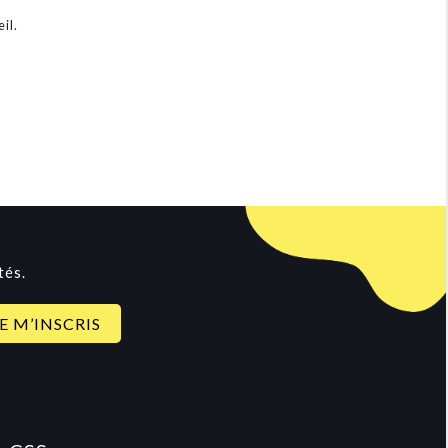
il.
tés.