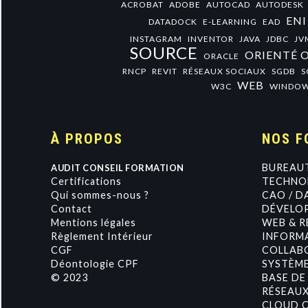
ACROBAT
ADOBE
AUTOCAD
AUTODESK
ENI
DATADOCK
E-LEARNING
EAD
INSTAGRAM
INVENTOR
JAVA
JDBC
JV
SOURCE
ORIENTÉ 
ORACLE
RNCP
REVIT
RÉSEAUX SOCIAUX
SGDB
S
WEB
W3C
WINDO
À PROPOS
NOS F
BUREAU
AUDIT CONSEIL FORMATION
Certifications
TECHNOL
Qui sommes-nous ?
CAO / D
Contact
DÉVELO
Mentions légales
WEB & R
Règlement Intérieur
INFORMA
CGF
COLLAB
Déontologie CPF
SYSTÈME
© 2023
BASE DE
RÉSEAU
CLOUD 