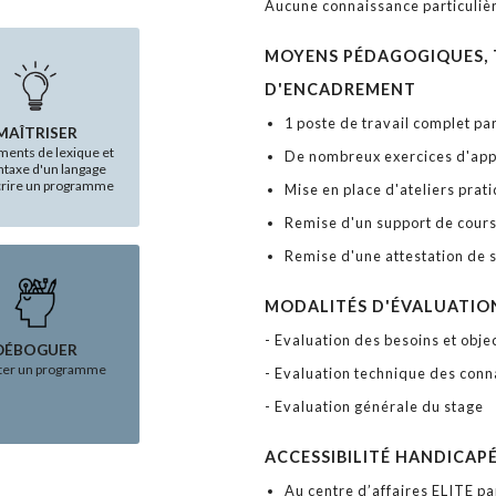
Aucune connaissance particuliè
MOYENS PÉDAGOGIQUES, 
D'ENCADREMENT
1 poste de travail complet pa
MAÎTRISER
ments de lexique et
De nombreux exercices d'app
ntaxe d'un langage
crire un programme
Mise en place d'ateliers prat
Remise d'un support de cour
Remise d'une attestation de 
MODALITÉS D'ÉVALUATIO
- Evaluation des besoins et objec
DÉBOGUER
ster un programme
- Evaluation technique des conn
- Evaluation générale du stage
ACCESSIBILITÉ HANDICAP
Au centre d’affaires ELITE pa