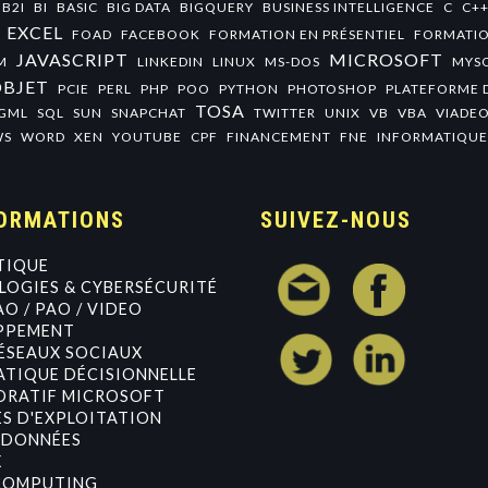
B2I
BI
BASIC
BIG DATA
BIGQUERY
BUSINESS INTELLIGENCE
C
C+
EXCEL
FOAD
FACEBOOK
FORMATION EN PRÉSENTIEL
FORMATIO
JAVASCRIPT
MICROSOFT
M
LINKEDIN
LINUX
MS-DOS
MYS
OBJET
PCIE
PERL
PHP
POO
PYTHON
PHOTOSHOP
PLATEFORME 
TOSA
GML
SQL
SUN
SNAPCHAT
TWITTER
UNIX
VB
VBA
VIADE
WS
WORD
XEN
YOUTUBE
CPF
FINANCEMENT
FNE
INFORMATIQUE
ORMATIONS
SUIVEZ-NOUS
TIQUE
OGIES & CYBERSÉCURITÉ
AO / PAO / VIDEO
PPEMENT
ÉSEAUX SOCIAUX
TIQUE DÉCISIONNELLE
ORATIF MICROSOFT
S D'EXPLOITATION
 DONNÉES
X
COMPUTING