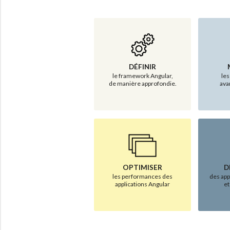
DÉFINIR
le framework Angular,
les
de manière approfondie.
ava
OPTIMISER
D
les performances des
des ap
applications Angular
et