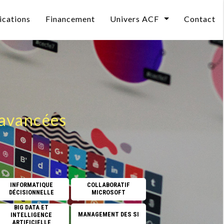
ications
Financement
Univers ACF
Contact
Qui sommes-nous ?
curité
L’évolution des compétences informatiques en 2
Le Mag
DEO
Les pièges avec l’IA
Notre BLOG
Et si former valait mieux que recruter ?
 avancées
L'impact de l'ia sur vos métiers
elle
CPF 2026 : un reste à charge porté à 150 €
CPF : Une ressource sous-utilisée.
INFORMATIQUE
COLLABORATIF
DÉCISIONNELLE
MICROSOFT
Se former à l’Intelligence Artificielle
BIG DATA ET
MANAGEMENT DES SI
INTELLIGENCE
CPF : une ressource sous-utilisée, quel avenir pou
ARTIFICIELLE