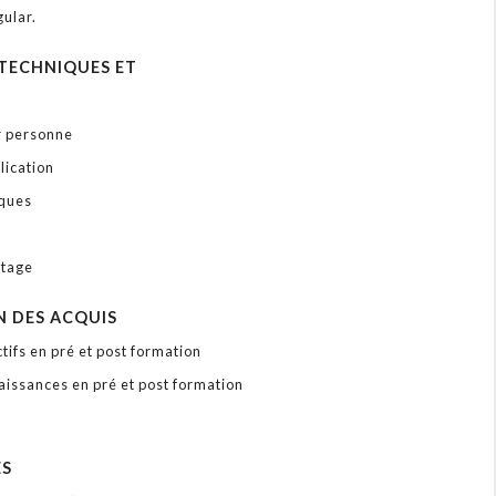
ular.
TECHNIQUES ET
r personne
lication
iques
s
stage
N DES ACQUIS
tifs en pré et post formation
aissances en pré et post formation
ÉS