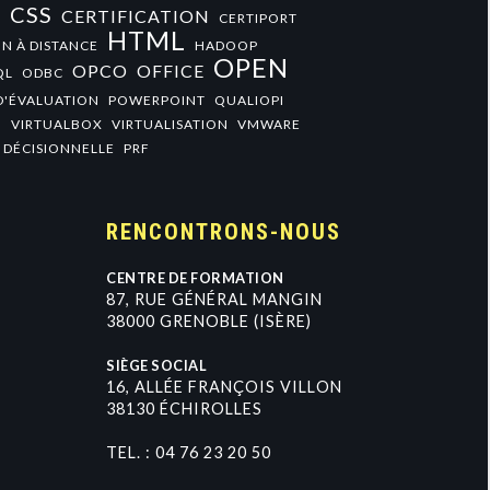
CSS
CERTIFICATION
+
CERTIPORT
HTML
N À DISTANCE
HADOOP
OPEN
OPCO
OFFICE
QL
ODBC
D'ÉVALUATION
POWERPOINT
QUALIOPI
O
VIRTUALBOX
VIRTUALISATION
VMWARE
 DÉCISIONNELLE
PRF
RENCONTRONS-NOUS
CENTRE DE FORMATION
8
7
,
R
U
E
G
É
N
É
R
A
L
M
A
N
G
I
N
3
8
0
0
0
G
R
E
N
O
B
L
E
(
I
S
È
R
E
)
SIÈGE SOCIAL
1
6
,
A
L
L
É
E
F
R
A
N
Ç
O
I
S
V
I
L
L
O
N
3
8
1
3
0
É
C
H
I
R
O
L
L
E
S
TEL. :
0
4
7
6
2
3
2
0
5
0