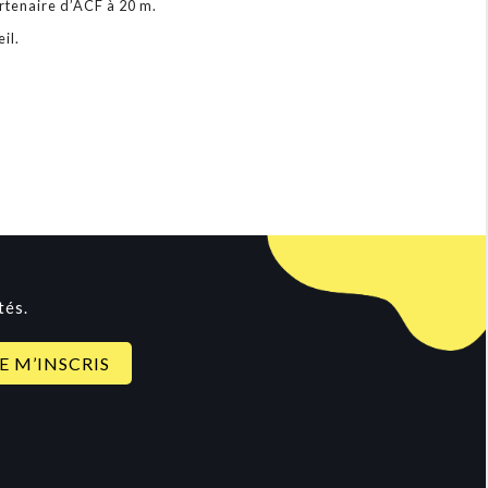
rtenaire d’ACF à 20 m.
il.
tés.