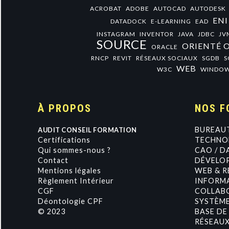
ACROBAT
ADOBE
AUTOCAD
AUTODESK
ENI
DATADOCK
E-LEARNING
EAD
INSTAGRAM
INVENTOR
JAVA
JDBC
JV
SOURCE
ORIENTÉ 
ORACLE
RNCP
REVIT
RÉSEAUX SOCIAUX
SGDB
S
WEB
W3C
WINDO
À PROPOS
NOS F
BUREAU
AUDIT CONSEIL FORMATION
Certifications
TECHNOL
Qui sommes-nous ?
CAO / D
Contact
DÉVELO
Mentions légales
WEB & R
Règlement Intérieur
INFORMA
CGF
COLLAB
Déontologie CPF
SYSTÈME
© 2023
BASE DE
RÉSEAU