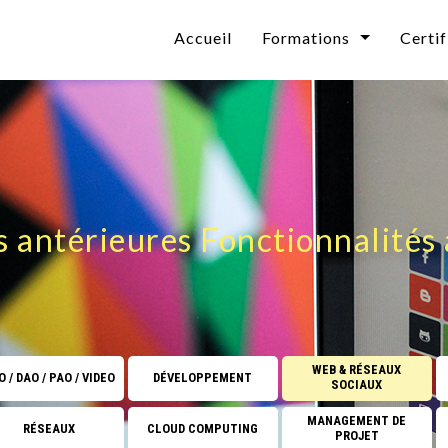
Accueil
Formations
Certif
Bureautique
Technologies & Cybersé
CAO / DAO / PAO / VI
n
Développement
s antérieures Fonctionnalités
Web & Réseaux Sociaux
Informatique Décisionn
Collaboratif Microsoft
WEB & RÉSEAUX
 / DAO / PAO / VIDEO
DÉVELOPPEMENT
SOCIAUX
Systèmes d'exploitation
MANAGEMENT DE
RÉSEAUX
CLOUD COMPUTING
PROJET
Base de données