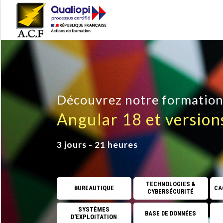
Découvrez notre formatio
Angular 18 et version
3 jours - 21 heures
TECHNOLOGIES &
BUREAUTIQUE
CAO
CYBERSÉCURITÉ
SYSTÈMES
BASE DE DONNÉES
D'EXPLOITATION