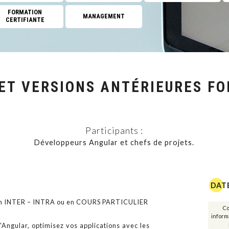
FORMATION
MANAGEMENT
CERTIFIANTE
Réseaux
Cloud Computing
Management de projet
ET VERSIONS ANTÉRIEURES FO
Big data et intelligence 
Management des SI
Participants :
GREEN IT
Développeurs Angular et chefs de projets.
Développement personn
FORMATION CERTIFI
DAT
ion INTER – INTRA ou en COURS PARTICULIER
Management
Co
informa
'Angular, optimisez vos applications avec les