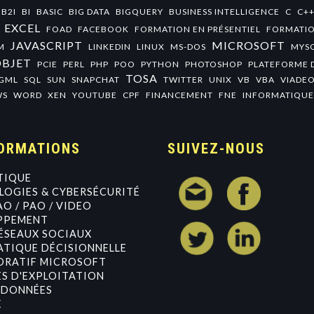
B2I
BI
BASIC
BIG DATA
BIGQUERY
BUSINESS INTELLIGENCE
C
C+
EXCEL
FOAD
FACEBOOK
FORMATION EN PRÉSENTIEL
FORMATIO
JAVASCRIPT
MICROSOFT
M
LINKEDIN
LINUX
MS-DOS
MYS
OBJET
PCIE
PERL
PHP
POO
PYTHON
PHOTOSHOP
PLATEFORME 
TOSA
GML
SQL
SUN
SNAPCHAT
TWITTER
UNIX
VB
VBA
VIADE
WS
WORD
XEN
YOUTUBE
CPF
FINANCEMENT
FNE
INFORMATIQUE
ORMATIONS
SUIVEZ-NOUS
TIQUE
OGIES & CYBERSÉCURITÉ
AO / PAO / VIDEO
PPEMENT
ÉSEAUX SOCIAUX
TIQUE DÉCISIONNELLE
ORATIF MICROSOFT
S D'EXPLOITATION
 DONNÉES
X