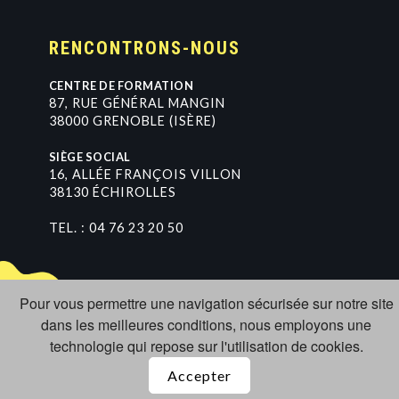
RENCONTRONS-NOUS
CENTRE DE FORMATION
8
7
,
R
U
E
G
É
N
É
R
A
L
M
A
N
G
I
N
3
8
0
0
0
G
R
E
N
O
B
L
E
(
I
S
È
R
E
)
SIÈGE SOCIAL
1
6
,
A
L
L
É
E
F
R
A
N
Ç
O
I
S
V
I
L
L
O
N
3
8
1
3
0
É
C
H
I
R
O
L
L
E
S
TEL. :
0
4
7
6
2
3
2
0
5
0
Pour vous permettre une navigation sécurisée sur notre site
dans les meilleures conditions, nous employons une
technologie qui repose sur l'utilisation de cookies.
Accepter