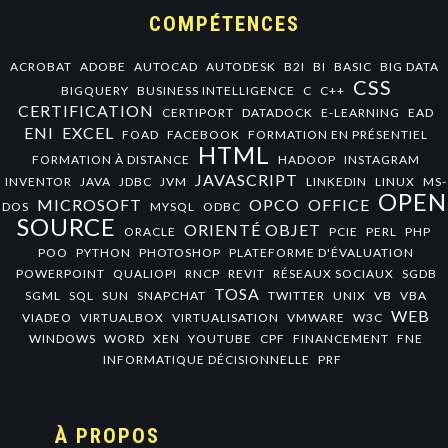
COMPÉTENCES
ACROBAT
ADOBE
AUTOCAD
AUTODESK
B2I
BI
BASIC
BIG DATA
CSS
BIGQUERY
BUSINESS INTELLIGENCE
C
C++
CERTIFICATION
CERTIPORT
DATADOCK
E-LEARNING
EAD
ENI
EXCEL
FOAD
FACEBOOK
FORMATION EN PRÉSENTIEL
HTML
FORMATION À DISTANCE
HADOOP
INSTAGRAM
JAVASCRIPT
INVENTOR
JAVA
JDBC
JVM
LINKEDIN
LINUX
MS-
OPEN
MICROSOFT
OPCO
OFFICE
DOS
MYSQL
ODBC
SOURCE
ORIENTÉ OBJET
ORACLE
PCIE
PERL
PHP
POO
PYTHON
PHOTOSHOP
PLATEFORME D'ÉVALUATION
POWERPOINT
QUALIOPI
RNCP
REVIT
RÉSEAUX SOCIAUX
SGDB
TOSA
SGML
SQL
SUN
SNAPCHAT
TWITTER
UNIX
VB
VBA
WEB
VIADEO
VIRTUALBOX
VIRTUALISATION
VMWARE
W3C
WINDOWS
WORD
XEN
YOUTUBE
CPF
FINANCEMENT
FNE
INFORMATIQUE DÉCISIONNELLE
PRF
À PROPOS