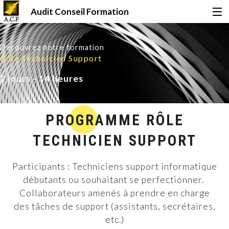
Audit Conseil Formation
Accueil
Découvrez notre formation
Rôle Technicien Support
Formations
2 jours - 14 heures
Certifications
PROGRAMME RÔLE
TECHNICIEN SUPPORT
Financement
Participants : Techniciens support informatique
débutants ou souhaitant se perfectionner.
Qui sommes-nous ?
Collaborateurs amenés à prendre en charge
des tâches de support (assistants, secrétaires,
Le Mag
etc.)