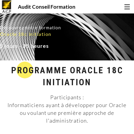
Audit Conseil Formation
Accueil
Découvrez notre formation
Oracle 18c initiation
Formations
5 jours - 35 heures
Certifications
PROGRAMME ORACLE 18C
INITIATION
Financement
Participants :
Informaticiens ayant à développer pour Oracle
Qui sommes-nous ?
ou voulant une première approche de
l'administration.
Le Mag