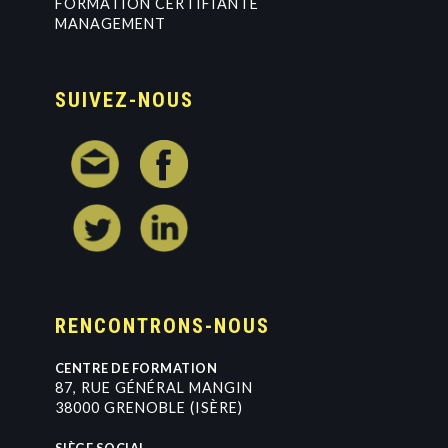
FORMATION CERTIFIANTE
MANAGEMENT
SUIVEZ-NOUS
RENCONTRONS-NOUS
CENTRE DE FORMATION
8
7
,
R
U
E
G
É
N
É
R
A
L
M
A
N
G
I
N
3
8
0
0
0
G
R
E
N
O
B
L
E
(
I
S
È
R
E
)
SIÈGE SOCIAL