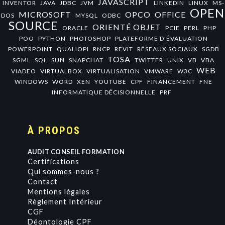
JAVASCRIPT
INVENTOR
JAVA
JDBC
JVM
LINKEDIN
LINUX
MS-
OPEN
MICROSOFT
OPCO
OFFICE
DOS
MYSQL
ODBC
SOURCE
ORIENTÉ OBJET
ORACLE
PCIE
PERL
PHP
POO
PYTHON
PHOTOSHOP
PLATEFORME D'ÉVALUATION
POWERPOINT
QUALIOPI
RNCP
REVIT
RÉSEAUX SOCIAUX
SGDB
TOSA
SGML
SQL
SUN
SNAPCHAT
TWITTER
UNIX
VB
VBA
WEB
VIADEO
VIRTUALBOX
VIRTUALISATION
VMWARE
W3C
WINDOWS
WORD
XEN
YOUTUBE
CPF
FINANCEMENT
FNE
INFORMATIQUE DÉCISIONNELLE
PRF
À PROPOS
AUDIT CONSEIL FORMATION
Certifications
Qui sommes-nous ?
Contact
Mentions légales
Règlement Intérieur
CGF
Déontologie CPF