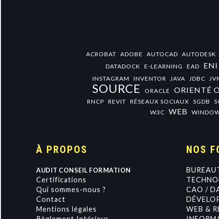
ACROBAT
ADOBE
AUTOCAD
AUTODESK
ENI
DATADOCK
E-LEARNING
EAD
INSTAGRAM
INVENTOR
JAVA
JDBC
JV
SOURCE
ORIENTÉ 
ORACLE
RNCP
REVIT
RÉSEAUX SOCIAUX
SGDB
S
WEB
W3C
WINDO
À PROPOS
NOS F
BUREAU
AUDIT CONSEIL FORMATION
Certifications
TECHNOL
Qui sommes-nous ?
CAO / D
Contact
DÉVELO
Mentions légales
WEB & R
Règlement Intérieur
INFORMA