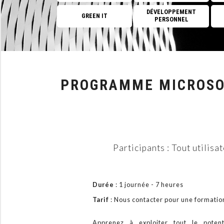
DÉVELOPPEMENT
GREEN IT
PERSONNEL
PROGRAMME MICROSOFT
Participants : Tout utilis
Durée
: 1 journée - 7 heures
Tarif
: Nous contacter pour une format
Apprenez à exploiter tout le poten