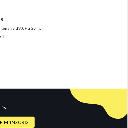
ÉS
rtenaire d’ACF à 20 m.
il.
tés.