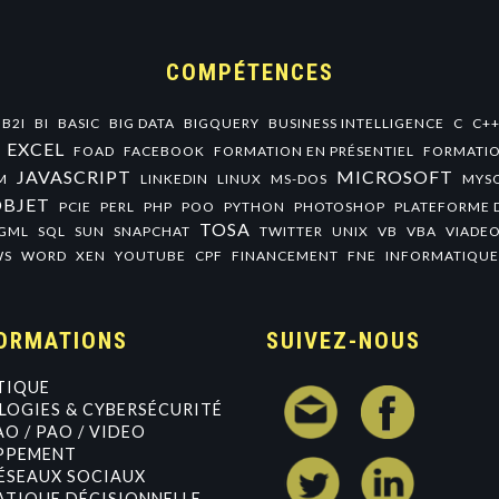
COMPÉTENCES
B2I
BI
BASIC
BIG DATA
BIGQUERY
BUSINESS INTELLIGENCE
C
C+
EXCEL
FOAD
FACEBOOK
FORMATION EN PRÉSENTIEL
FORMATIO
JAVASCRIPT
MICROSOFT
M
LINKEDIN
LINUX
MS-DOS
MYS
OBJET
PCIE
PERL
PHP
POO
PYTHON
PHOTOSHOP
PLATEFORME 
TOSA
GML
SQL
SUN
SNAPCHAT
TWITTER
UNIX
VB
VBA
VIADE
WS
WORD
XEN
YOUTUBE
CPF
FINANCEMENT
FNE
INFORMATIQUE
ORMATIONS
SUIVEZ-NOUS
TIQUE
OGIES & CYBERSÉCURITÉ
AO / PAO / VIDEO
PPEMENT
ÉSEAUX SOCIAUX
TIQUE DÉCISIONNELLE