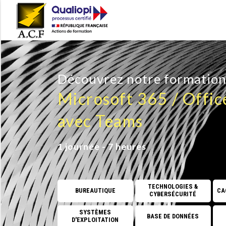
Découvrez notre formatio
Microsoft 365 / Offic
avec Teams
1 journée - 7 heures
TECHNOLOGIES &
BUREAUTIQUE
CAO
CYBERSÉCURITÉ
SYSTÈMES
BASE DE DONNÉES
D'EXPLOITATION