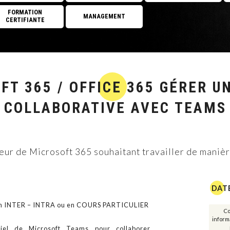
FORMATION
MANAGEMENT
CERTIFIANTE
Réseaux
Cloud Computing
Management de projet
 365 / OFFICE 365 GÉRER U
Big data et intelligence 
COLLABORATIVE AVEC TEAMS
Management des SI
GREEN IT
ateur de Microsoft 365 souhaitant travailler de maniè
Développement personn
FORMATION CERTIFI
DAT
ion INTER – INTRA ou en COURS PARTICULIER
Management
Co
informa
tiel de Microsoft Teams pour collaborer