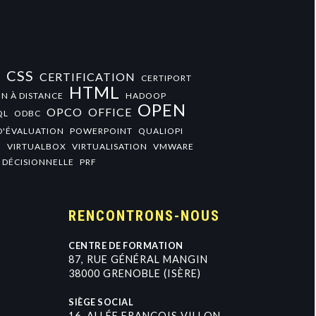
CSS
CERTIFICATION
+
CERTIPORT
HTML
N À DISTANCE
HADOOP
OPEN
OPCO
OFFICE
QL
ODBC
D'ÉVALUATION
POWERPOINT
QUALIOPI
O
VIRTUALBOX
VIRTUALISATION
VMWARE
 DÉCISIONNELLE
PRF
RENCONTRONS-NOUS
CENTRE DE FORMATION
8
7
,
R
U
E
G
É
N
É
R
A
L
M
A
N
G
I
N
3
8
0
0
0
G
R
E
N
O
B
L
E
(
I
S
È
R
E
)
SIÈGE SOCIAL
1
6
,
A
L
L
É
E
F
R
A
N
Ç
O
I
S
V
I
L
L
O
N