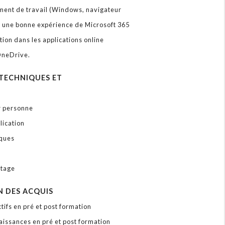
ement de travail (Windows, navigateur
oir une bonne expérience de Microsoft 365
tion dans les applications online
 OneDrive.
TECHNIQUES ET
r personne
lication
iques
s
stage
N DES ACQUIS
tifs en pré et post formation
aissances en pré et post formation