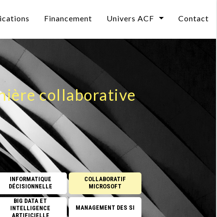
ications
Financement
Univers ACF
Contact
Qui sommes-nous ?
curité
L’évolution des compétences informatiques en 2
Le Mag
DEO
Les pièges avec l’IA
Notre BLOG
ière collaborative
Et si former valait mieux que recruter ?
L'impact de l'ia sur vos métiers
elle
CPF 2026 : un reste à charge porté à 150 €
CPF : Une ressource sous-utilisée.
INFORMATIQUE
COLLABORATIF
DÉCISIONNELLE
MICROSOFT
Se former à l’Intelligence Artificielle
BIG DATA ET
MANAGEMENT DES SI
INTELLIGENCE
CPF : une ressource sous-utilisée, quel avenir pou
ARTIFICIELLE