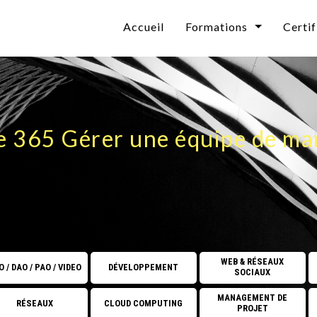
Accueil
Formations
Certif
Bureautique
Technologies & Cybersé
n
CAO / DAO / PAO / VI
e 365 Gérer une équipe de man
Développement
Web & Réseaux Sociaux
Informatique Décisionn
Collaboratif Microsoft
WEB & RÉSEAUX
 / DAO / PAO / VIDEO
DÉVELOPPEMENT
SOCIAUX
Systèmes d'exploitation
MANAGEMENT DE
RÉSEAUX
CLOUD COMPUTING
PROJET
Base de données