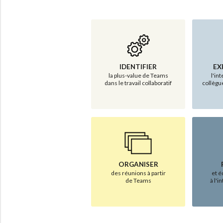
IDENTIFIER
EX
la plus-value de Teams
l'in
dans le travail collaboratif
collègu
ORGANISER
des réunions à partir
et é
de Teams
à l'