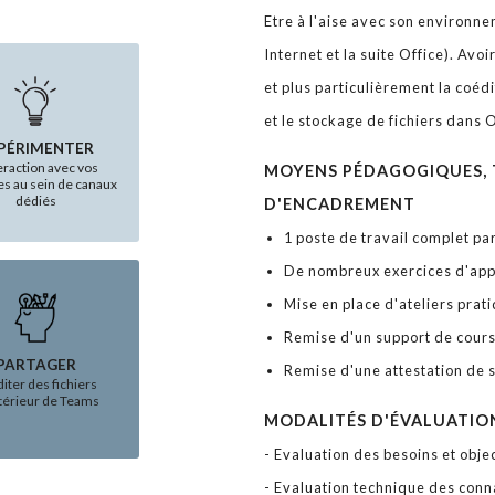
Etre à l'aise avec son environn
Internet et la suite Office). Av
et plus particulièrement la coédi
et le stockage de fichiers dans
PÉRIMENTER
teraction avec vos
MOYENS PÉDAGOGIQUES, 
es au sein de canaux
dédiés
D'ENCADREMENT
1 poste de travail complet pa
De nombreux exercices d'app
Mise en place d'ateliers prat
Remise d'un support de cour
PARTAGER
Remise d'une attestation de 
diter des fichiers
intérieur de Teams
MODALITÉS D'ÉVALUATIO
- Evaluation des besoins et objec
- Evaluation technique des conn