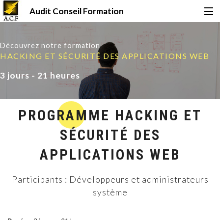
Audit Conseil Formation
Accueil
Découvrez notre formation
HACKING ET SÉCURITÉ DES APPLICATIONS WEB
Formations
3 jours - 21 heures
Certifications
PROGRAMME HACKING ET
SÉCURITÉ DES
Financement
APPLICATIONS WEB
Qui sommes-nous ?
Participants : Développeurs et administrateurs
système
Le Mag