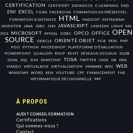
CERTIFICATION
CERTIPORT
DATADOCK
E-LEARNING
EAD
ENI
EXCEL
FOAD
FACEBOOK
FORMATION EN PRÉSENTIEL
HTML
FORMATION À DISTANCE
HADOOP
INSTAGRAM
JAVASCRIPT
INVENTOR
JAVA
JDBC
JVM
LINKEDIN
LINUX
MS-
OPEN
MICROSOFT
OPCO
OFFICE
DOS
MYSQL
ODBC
SOURCE
ORIENTÉ OBJET
ORACLE
PCIE
PERL
PHP
POO
PYTHON
PHOTOSHOP
PLATEFORME D'ÉVALUATION
POWERPOINT
QUALIOPI
RNCP
REVIT
RÉSEAUX SOCIAUX
SGDB
TOSA
SGML
SQL
SUN
SNAPCHAT
TWITTER
UNIX
VB
VBA
WEB
VIADEO
VIRTUALBOX
VIRTUALISATION
VMWARE
W3C
WINDOWS
WORD
XEN
YOUTUBE
CPF
FINANCEMENT
FNE
INFORMATIQUE DÉCISIONNELLE
PRF
À PROPOS
AUDIT CONSEIL FORMATION
Certifications
Qui sommes-nous ?
Contact