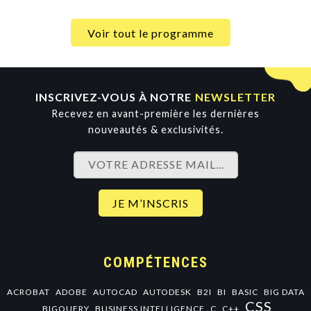
Voir tout le programme
INSCRIVEZ-VOUS À NOTRE
NEWSLETTER
Recevez en avant-première les dernières
nouveautés & exclusivités.
COMPÉTENCES
ACROBAT
ADOBE
AUTOCAD
AUTODESK
B2I
BI
BASIC
BIG DATA
CSS
BIGQUERY
BUSINESS INTELLIGENCE
C
C++