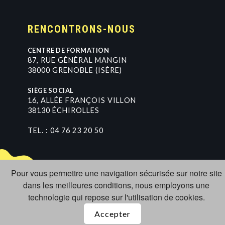
RENCONTRONS-NOUS
CENTRE DE FORMATION
8
7
,
R
U
E
G
É
N
É
R
A
L
M
A
N
G
I
N
3
8
0
0
0
G
R
E
N
O
B
L
E
(
I
S
È
R
E
)
SIÈGE SOCIAL
1
6
,
A
L
L
É
E
F
R
A
N
Ç
O
I
S
V
I
L
L
O
N
3
8
1
3
0
É
C
H
I
R
O
L
L
E
S
TEL. :
0
4
7
6
2
3
2
0
5
0
Pour vous permettre une navigation sécurisée sur notre site
dans les meilleures conditions, nous employons une
technologie qui repose sur l'utilisation de cookies.
Accepter