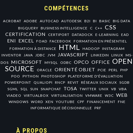
COMPÉTENCES
ACROBAT
ADOBE
AUTOCAD
AUTODESK
B2I
BI
BASIC
BIG DATA
CSS
BIGQUERY
BUSINESS INTELLIGENCE
C
C++
CERTIFICATION
CERTIPORT
DATADOCK
E-LEARNING
EAD
ENI
EXCEL
FOAD
FACEBOOK
FORMATION EN PRÉSENTIEL
HTML
FORMATION À DISTANCE
HADOOP
INSTAGRAM
JAVASCRIPT
INVENTOR
JAVA
JDBC
JVM
LINKEDIN
LINUX
MS-
OPEN
MICROSOFT
OPCO
OFFICE
DOS
MYSQL
ODBC
SOURCE
ORIENTÉ OBJET
ORACLE
PCIE
PERL
PHP
POO
PYTHON
PHOTOSHOP
PLATEFORME D'ÉVALUATION
POWERPOINT
QUALIOPI
RNCP
REVIT
RÉSEAUX SOCIAUX
SGDB
TOSA
SGML
SQL
SUN
SNAPCHAT
TWITTER
UNIX
VB
VBA
WEB
VIADEO
VIRTUALBOX
VIRTUALISATION
VMWARE
W3C
WINDOWS
WORD
XEN
YOUTUBE
CPF
FINANCEMENT
FNE
INFORMATIQUE DÉCISIONNELLE
PRF
À PROPOS