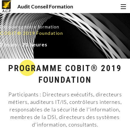
Audit Conseil Formation
Accueil
Découvrez notre formation
COBIT® 2019 Foundation
Formations
3 jours - 21 heures
Certifications
PROGRAMME COBIT® 2019
FOUNDATION
Financement
Participants : Directeurs exécutifs, directeurs
métiers, auditeurs IT/IS, contrôleurs internes,
Qui sommes-nous ?
responsables de la sécurité de l'information,
membres de la DSI, directeurs des systèmes
Le Mag
d'information, consultants.