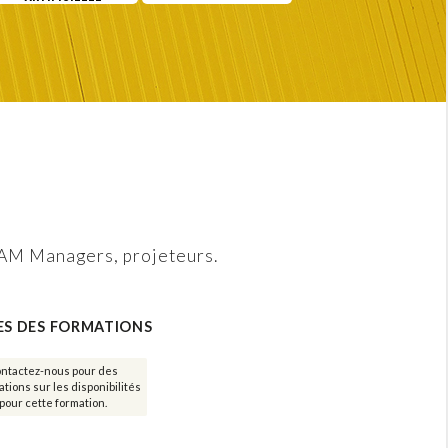
Nouveautés Qualiopi en 2025
L'Intelligence Artificielle : Une révolution au cœ
La certification Qualiopi est-elle faussée ?
artificielle
L'épuisement des RH
L'impact de Qualiopi sur le marché
CAM Managers, projeteurs.
Les fondamentaux de la cybersécurité
el
Notre BLOG...
ES DES FORMATIONS
ANTE
ntactez-nous pour des
tions sur les disponibilités
pour cette formation.