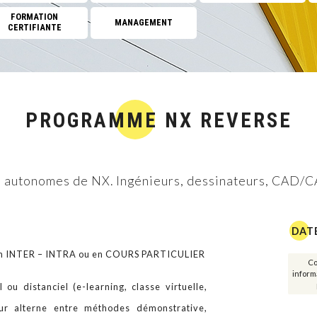
FORMATION
MANAGEMENT
CERTIFIANTE
Réseaux
Cloud Computing
Management de projet
PROGRAMME NX REVERSE
Big data et intelligence 
Management des SI
urs autonomes de NX. Ingénieurs, dessinateurs, CAD/
GREEN IT
Développement personn
DAT
FORMATION CERTIFI
ion INTER – INTRA ou en COURS PARTICULIER
Co
informa
Management
 ou distanciel (e-learning, classe virtuelle,
eur alterne entre méthodes démonstrative,