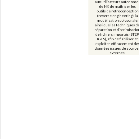
aux utilisateurs autonome
de NX de maîtriser les
outils de rétroconception
(reverse engineering), la
modélisation polygonale,
ainsi que les techniques d
réparation et d’optimisatio
de fichiers importés (STEP
IGES), afin de fiabiliser et
exploiter efficacement de
données issues de source
externes.