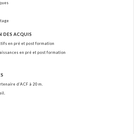
iques
s
stage
N DES ACQUIS
tifs en pré et post formation
aissances en pré et post formation
ÉS
rtenaire d’ACF à 20 m.
il.