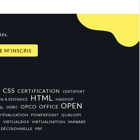
tés.
CSS
CERTIFICATION
+
CERTIPORT
HTML
N À DISTANCE
HADOOP
OPEN
OPCO
OFFICE
QL
ODBC
D'ÉVALUATION
POWERPOINT
QUALIOPI
O
VIRTUALBOX
VIRTUALISATION
VMWARE
 DÉCISIONNELLE
PRF