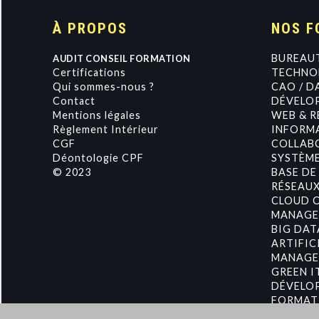
À PROPOS
NOS F
BUREAU
AUDIT CONSEIL FORMATION
Certifications
TECHNOL
Qui sommes-nous ?
CAO / D
Contact
DÉVELO
Mentions légales
WEB & R
Règlement Intérieur
INFORMA
CGF
COLLAB
Déontologie CPF
SYSTÈME
© 2023
BASE DE
RÉSEAU
CLOUD 
MANAGE
BIG DAT
ARTIFIC
MANAGE
GREEN I
DÉVELO
FORMAT
MANAGE