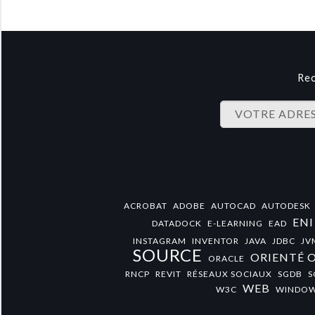
Rec
ACROBAT
ADOBE
AUTOCAD
AUTODESK
ENI
DATADOCK
E-LEARNING
EAD
INSTAGRAM
INVENTOR
JAVA
JDBC
JV
SOURCE
ORIENTÉ 
ORACLE
RNCP
REVIT
RÉSEAUX SOCIAUX
SGDB
S
WEB
W3C
WINDO