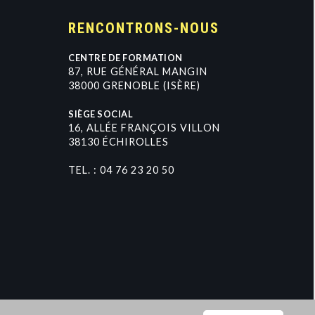
RENCONTRONS-NOUS
CENTRE DE FORMATION
8
7
,
R
U
E
G
É
N
É
R
A
L
M
A
N
G
I
N
3
8
0
0
0
G
R
E
N
O
B
L
E
(
I
S
È
R
E
)
SIÈGE SOCIAL
1
6
,
A
L
L
É
E
F
R
A
N
Ç
O
I
S
V
I
L
L
O
N
3
8
1
3
0
É
C
H
I
R
O
L
L
E
S
TEL. :
0
4
7
6
2
3
2
0
5
0