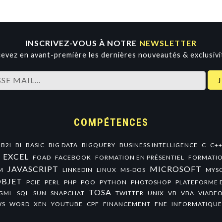
INSCRIVEZ-VOUS À NOTRE
NEWSLETTER
evez en avant-première les dernières nouveautés & exclusivi
COMPÉTENCES
B2I
BI
BASIC
BIG DATA
BIGQUERY
BUSINESS INTELLIGENCE
C
C+
EXCEL
FOAD
FACEBOOK
FORMATION EN PRÉSENTIEL
FORMATIO
JAVASCRIPT
MICROSOFT
M
LINKEDIN
LINUX
MS-DOS
MYS
OBJET
PCIE
PERL
PHP
POO
PYTHON
PHOTOSHOP
PLATEFORME 
TOSA
GML
SQL
SUN
SNAPCHAT
TWITTER
UNIX
VB
VBA
VIADE
WS
WORD
XEN
YOUTUBE
CPF
FINANCEMENT
FNE
INFORMATIQUE