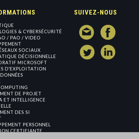
ORMATIONS
SUIVEZ-NOUS
TIQUE
OGIES & CYBERSÉCURITÉ
AO / PAO / VIDEO
PPEMENT
ÉSEAUX SOCIAUX
TIQUE DÉCISIONNELLE
ORATIF MICROSOFT
S D'EXPLOITATION
 DONNÉES
X
COMPUTING
MENT DE PROJET
A ET INTELLIGENCE
IELLE
MENT DES SI
T
PPEMENT PERSONNEL
ION CERTIFIANTE
MENT