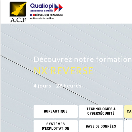
Découvrez notre formatio
NX REVERSE
4 jours - 28 heures
TECHNOLOGIES &
BUREAUTIQUE
CAO
CYBERSÉCURITÉ
SYSTÈMES
BASE DE DONNÉES
D'EXPLOITATION