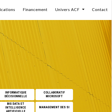
ications
Financement
Univers ACF
Contact
Qui sommes-nous ?
curité
L’évolution des compétences informatiques en 2
Le Mag
DEO
Les pièges avec l’IA
Notre BLOG
Et si former valait mieux que recruter ?
L'impact de l'ia sur vos métiers
elle
CPF 2026 : un reste à charge porté à 150 €
CPF : Une ressource sous-utilisée.
INFORMATIQUE
COLLABORATIF
DÉCISIONNELLE
MICROSOFT
Se former à l’Intelligence Artificielle
BIG DATA ET
MANAGEMENT DES SI
INTELLIGENCE
CPF : une ressource sous-utilisée, quel avenir pou
ARTIFICIELLE