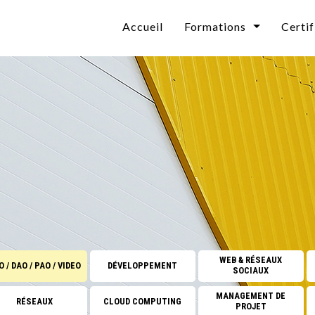
Accueil
Formations
Certif
Bureautique
Technologies & Cybersé
CAO / DAO / PAO / VI
n
Développement
Web & Réseaux Sociaux
Informatique Décisionn
Collaboratif Microsoft
WEB & RÉSEAUX
 / DAO / PAO / VIDEO
DÉVELOPPEMENT
SOCIAUX
Systèmes d'exploitation
MANAGEMENT DE
RÉSEAUX
CLOUD COMPUTING
PROJET
Base de données